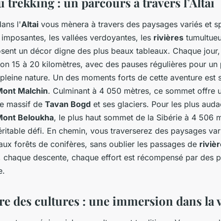
u trekking : un parcours à travers l’Altai
ans l'
Altai
vous mènera à travers des paysages variés et sp
imposantes, les vallées verdoyantes, les
rivières
tumultueu
sent un décor digne des plus beaux tableaux. Chaque jour,
on 15 à 20 kilomètres, avec des pauses régulières pour un
pleine nature. Un des moments forts de cette aventure est 
ont Malchin
. Culminant à 4 050 mètres, ce sommet offre 
le massif de
Tavan Bogd
et ses glaciers. Pour les plus auda
Mont Beloukha
, le plus haut sommet de la Sibérie à 4 506 
ritable défi. En chemin, vous traverserez des paysages vari
 aux forêts de conifères, sans oublier les passages de
riviè
 chaque descente, chaque effort est récompensé par des 
e.
re des cultures : une immersion dans la