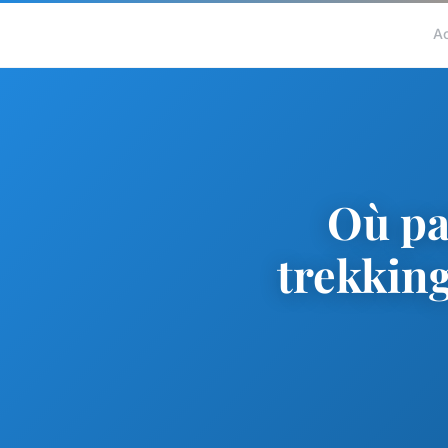
A
Où pa
trekking