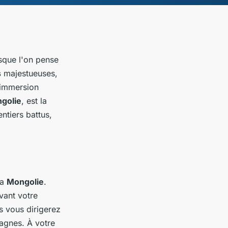
sque l'on pense
s
majestueuses,
 immersion
golie
, est la
ntiers battus,
la
Mongolie
.
vant votre
s vous dirigerez
agnes. À votre