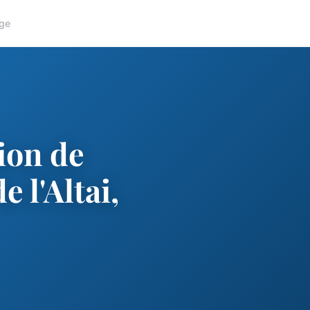
ge
ion de
 l'Altai,