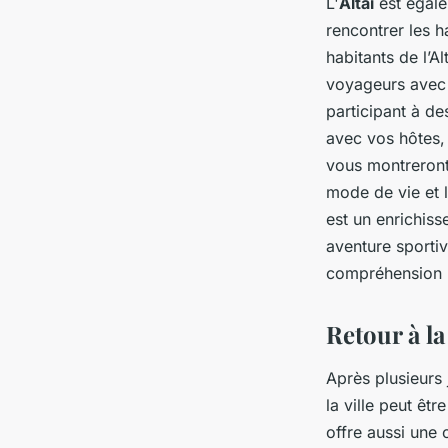
L'
Altai
est égale
rencontrer les 
habitants de l’Al
voyageurs avec 
participant à de
avec vos hôtes, l
vous montreront 
mode de vie et l
est un enrichis
aventure sporti
compréhension p
Retour à la
Après plusieurs 
la ville peut êt
offre aussi une 