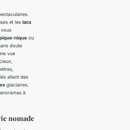
ectaculaires.
ses et les
lacs
 vous
pique-nique
ou
sans doute
une vue
cieux,
mètres,
és allant des
res
glaciaires.
panoramas à
 vie nomade