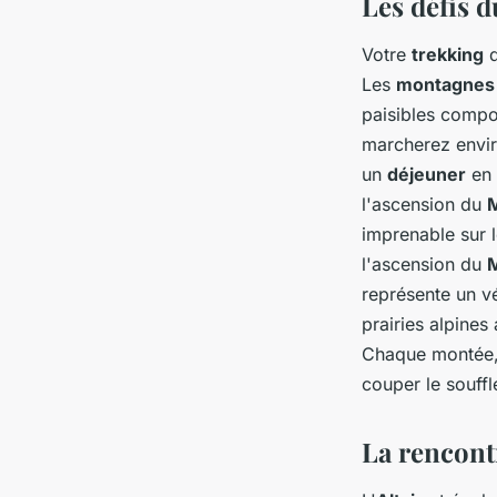
Les défis d
Votre
trekking
d
Les
montagnes
paisibles compo
marcherez envir
un
déjeuner
en 
l'ascension du
M
imprenable sur 
l'ascension du
représente un vé
prairies alpines
Chaque montée,
couper le souffl
La rencont