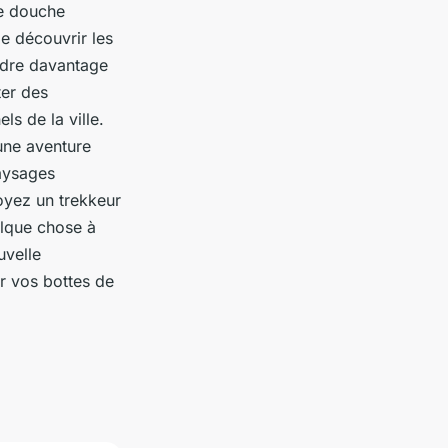
ne douche
de découvrir les
endre davantage
ter des
ls de la ville.
une aventure
paysages
oyez un trekkeur
elque chose à
uvelle
r vos bottes de