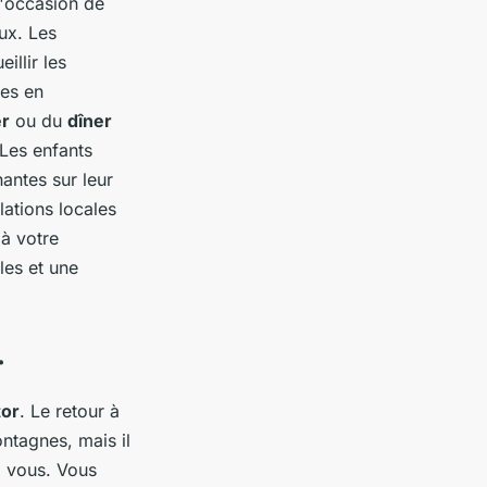
l'occasion de
ux. Les
illir les
les en
er
ou du
dîner
 Les enfants
nantes sur leur
lations locales
à votre
les et une
r
tor
. Le retour à
ntagnes, mais il
z vous. Vous