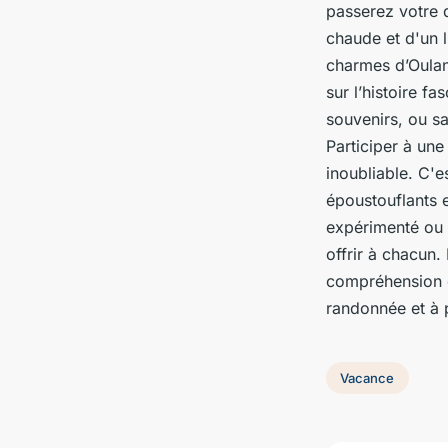
passerez votre 
chaude et d'un l
charmes d’Oulan
sur l’histoire f
souvenirs, ou s
Participer à un
inoubliable. C'
époustouflants 
expérimenté ou 
offrir à chacun
compréhension d
randonnée et à p
Vacance