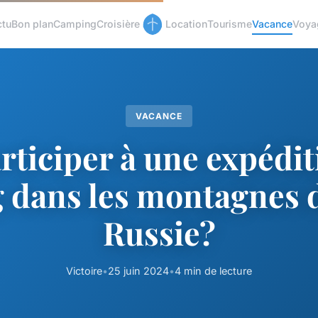
ctu
Bon plan
Camping
Croisière
Location
Tourisme
Vacance
Voya
VACANCE
rticiper à une expédit
 dans les montagnes de
Russie?
Victoire
•
25 juin 2024
•
4 min de lecture