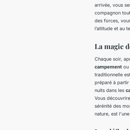
arrivée, vous se
compagnon tout 
des forces, vou
l’altitude et au t
La magie d
Chaque soir, apr
campement
ou 
traditionnelle e
préparé à partir
nuits dans les
c
Vous découvrirez
sérénité des mon
nature, est l'un