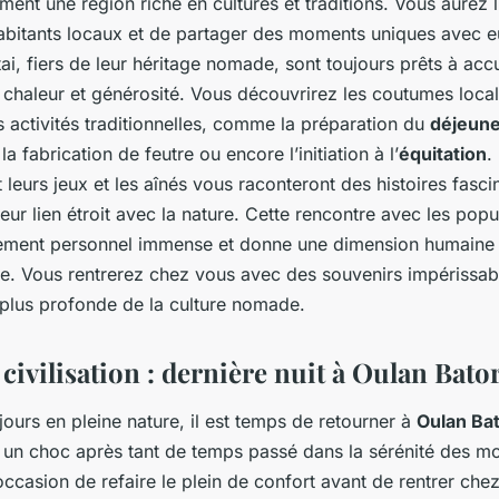
ment une région riche en cultures et traditions. Vous aurez 
habitants locaux et de partager des moments uniques avec e
tai, fiers de leur héritage nomade, sont toujours prêts à accue
chaleur et générosité. Vous découvrirez les coutumes loca
s activités traditionnelles, comme la préparation du
déjeun
a fabrication de feutre ou encore l’initiation à l’
équitation
.
leurs jeux et les aînés vous raconteront des histoires fasci
eur lien étroit avec la nature. Cette rencontre avec les popu
sement personnel immense et donne une dimension humaine 
ve. Vous rentrerez chez vous avec des souvenirs impérissab
lus profonde de la culture nomade.
 civilisation : dernière nuit à Oulan Bato
jours en pleine nature, il est temps de retourner à
Oulan Ba
re un choc après tant de temps passé dans la sérénité des mo
occasion de refaire le plein de confort avant de rentrer che