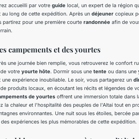
rez accueilli par votre
guide
local, un expert de la région q
au long de cette expédition. Après un
déjeuner
copieux p
s partirez pour une première courte
randonnée
afin de vou
errain.
es campements et des yourtes
ès une journée bien remplie, vous retrouverez le confort ru
de votre
yourte hôte
. Dormir sous une
tente
ou dans une
st une expérience inoubliable. Le soir, vous partagerez un
dî
 de produits locaux, en écoutant les récits et légendes de v
ampements de yourtes
offrent une immersion totale dans 
 la chaleur et l'hospitalité des peuples de l'Altai tout en pro
tagnes environnantes. Une nuit sous les étoiles, bercée par 
e des expériences les plus mémorables de cette expédition.