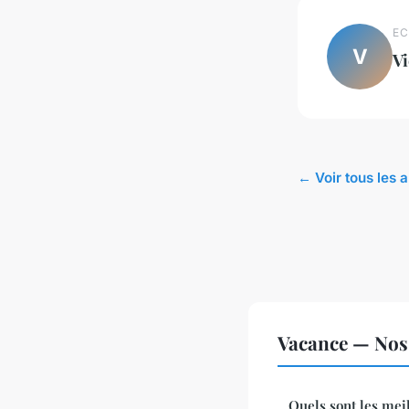
EC
V
Vi
← Voir tous les 
Vacance — Nos 
Quels sont les mei