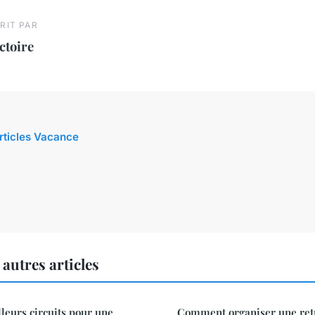
RIT PAR
ctoire
articles Vacance
autres articles
lleurs circuits pour une
Comment organiser une retr