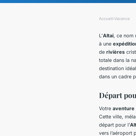
Accueil
›
Vacance
L'
Altai
, ce nom 
à une
expéditio
de
rivières
crist
totale dans la na
destination idéa
dans un cadre p
Départ pour
Votre
aventure
Cette ville, mél
départ pour l’
Al
vers l’aéroport